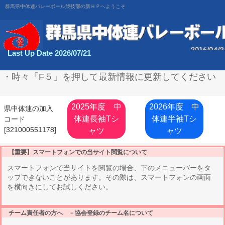
群馬県中体連バレーボール競技部の新ＨＰへようこそ
Last Up Date 2026/07/21
・時々「F５」を押して最新情報に更新してください
2025年度 中
2026年度 中
県中体連の加入
体連長袖Tシ
体連半袖Tシ
コード
[321000551178]
ャツ
ャツ
【重要】スマートフォンでの当サイト閲覧について
スマートフォンで当サイトを閲覧の場合、下のメニューバーをタ
ップできないことがあります。その際は、スマートフォンの画面
を横向きにしてお試しください。
チーム責任者の方へ －協会登録のチーム名について