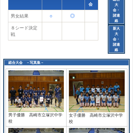
会
大
会・
男女結果
○
◎
諸連
絡
８シード決定
新人
戦
大
会・
諸連
絡
総合大会 －写真集－
男子優勝 高崎市立塚沢中学
女子優勝 高崎市立塚沢中学
校
校