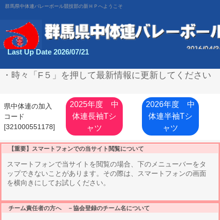
群馬県中体連バレーボール競技部の新ＨＰへようこそ
Last Up Date 2026/07/21
・時々「F５」を押して最新情報に更新してください
2025年度 中
2026年度 中
県中体連の加入
体連長袖Tシ
体連半袖Tシ
コード
[321000551178]
ャツ
ャツ
【重要】スマートフォンでの当サイト閲覧について
スマートフォンで当サイトを閲覧の場合、下のメニューバーをタ
ップできないことがあります。その際は、スマートフォンの画面
を横向きにしてお試しください。
チーム責任者の方へ －協会登録のチーム名について