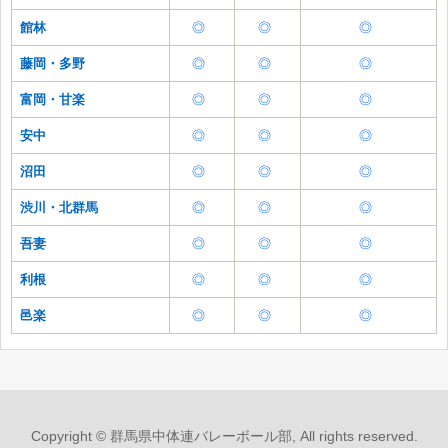
館林
◎
◎
◎
藤岡・多野
◎
◎
◎
富岡・甘楽
◎
◎
◎
安中
◎
◎
◎
沼田
◎
◎
◎
渋川・北群馬
◎
◎
◎
吾妻
◎
◎
◎
利根
◎
◎
◎
邑楽
◎
◎
◎
Copyright © 群馬県中体連バレーボール部, All rights reserved.