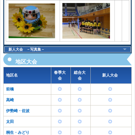
新人大会 －写真集－
地区大会
春季大
総合大
地区名
新人大会
会
会
前橋
◎
◎
◎
高崎
◎
◎
◎
伊勢崎・佐波
◎
◎
◎
太田
◎
◎
◎
桐生・みどり
◎
◎
◎