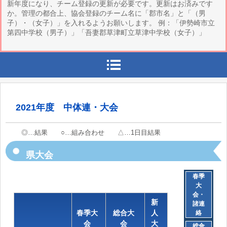
新年度になり、チーム登録の更新が必要です。更新はお済みです
か。管理の都合上、協会登録のチーム名に「郡市名」と「（男
子）・（女子）」を入れるようお願いします。 例：「伊勢崎市立
第四中学校（男子）」「吾妻郡草津町立草津中学校（女子）」
2021年度 中体連・大会
◎…結果 ○…組み合わせ △…1日目結果
県大会
春季
大
会・
新
諸連
春季大
総合大
人
絡
会
会
大
総合