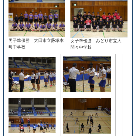
男子準優勝 太田市立藪塚本
女子準優勝 みどり市立大
町中学校
間々中学校